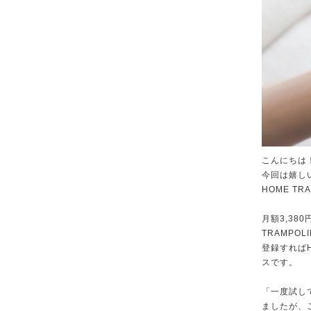
こんにちは
今回は嬉し
HOME T
月額3,38
TRAMPO
登録すればH
スです。
「一度試し
ましたが、