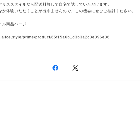
アリススタイルなら配送料無しで自宅で試していただけます。
なか体験いただくことが出来ませんので、この機会にぜひご検討ください。
イル商品ページ
w.alice.style/prime/product/65f15a6b1d3b3a2c8e896e86