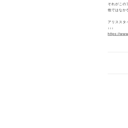
それがこの
他ではなか
アリススタ
↓↓↓
https://ww