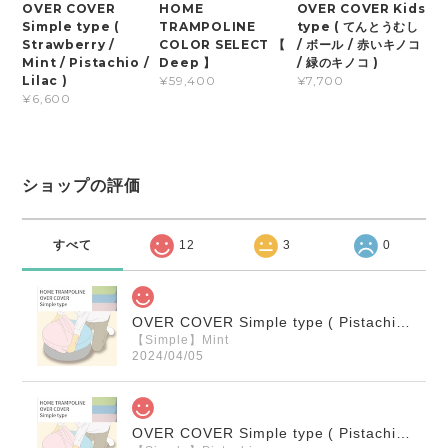
OVER COVER
HOME
OVER COVER Kids
Simple type (
TRAMPOLINE
type ( てんとうむし
Strawberry /
COLOR SELECT 【
/ ボール / 赤いキノコ
Mint / Pistachio /
Deep 】
/ 緑のキノコ )
Lilac )
¥59,400
¥7,700
¥6,600
ショップの評価
すべて
12
3
0
OVER COVER Simple type ( Pistachio / Mint / Strawberry )
【Simple】Mint
2024/04/05
OVER COVER Simple type ( Pistachio / Mint / Strawberry )