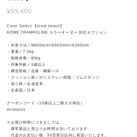
¥59,400
Color Select 【vivid select】
HOME TRAMPOLINE カラーオーダー 対応オプション
・外形寸法／W600mm×D600mm×H260mm
・重量／7.5kg
・制限体重／80kg
・対象年齢／3歳以上
・構造部材／合板・鋼製バネ
・クッション材／ポリエチレン樹脂・ゴムスポンジ
・張り材／合成皮革
・生産国／日本
クーポンコード（10個以上ご購入の場合）
miraiplus
※お届け時期につきましては、
通常製品と異なりお時間を頂いております。
代金のお支払い後、30営業日以内に発送いたします。